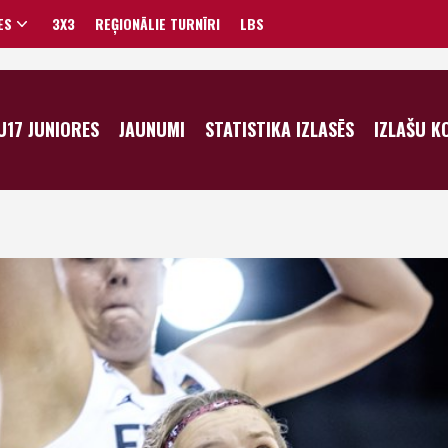
ES
3X3
REĢIONĀLIE TURNĪRI
LBS
VĪRIEŠI
U17 JUNIORES
JAUNUMI
STATISTIKA IZLASĒS
IZLAŠU K
SIEVIETES