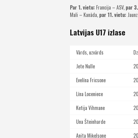
Par 1. vietu:
Francija – ASV,
par 3.
Mali – Kanāda,
par 11. vietu:
Jaunz
Latvijas U17 izlase
Vārds, uzvārds
Dz
Jete Nulle
2
Evelīna Fricsone
2
Līna Loceniece
2
Ketija Vihmane
2
Una Šteinharde
2
Anita Miķelsone
2