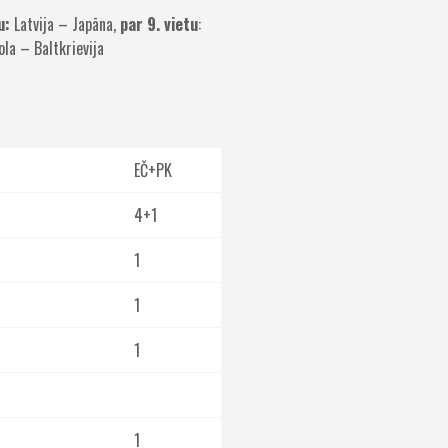
u:
Latvija – Japāna,
par 9.
vietu
:
la – Baltkrievija
EČ+PK
4+1
1
1
1
1