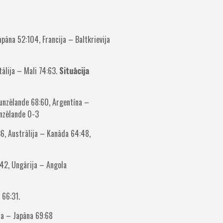
apāna 52:104, Francija – Baltkrievija
tālija – Mali 74:63.
Situācija
aunzēlande 68:60, Argentīna –
unzēlande 0-3
36, Austrālija – Kanāda 64:48,
:42, Ungārija – Angola
 66:31.
ija – Japāna 69:68