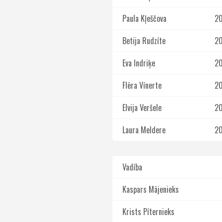
Paula Kļeščova
2
Betija Rudzīte
2
Eva Indriķe
2
Flēra Vīnerte
2
Elvija Veršele
2
Laura Meldere
2
Vadība
Kaspars Mājenieks
Krists Pīternieks