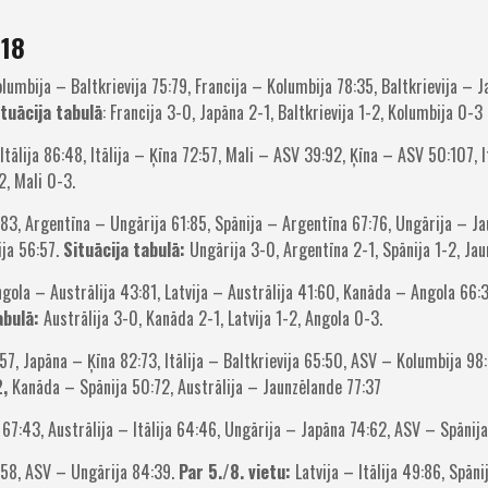
018
lumbija – Baltkrievija 75:79, Francija – Kolumbija 78:35, Baltkrievija – J
ituācija tabulā
: Francija 3-0, Japāna 2-1, Baltkrievija 1-2, Kolumbija 0-3
tālija 86:48, Itālija – Ķīna 72:57, Mali – ASV 39:92, Ķīna – ASV 50:107, I
2, Mali 0-3.
83, Argentīna – Ungārija 61:85, Spānija – Argentīna 67:76, Ungārija – J
ija 56:57.
Situācija tabulā:
Ungārija 3-0, Argentīna 2-1, Spānija 1-2, Ja
gola – Austrālija 43:81, Latvija – Austrālija 41:60, Kanāda – Angola 66:
abulā:
Austrālija 3-0, Kanāda 2-1, Latvija 1-2, Angola 0-3.
57,
Japāna – Ķīna 82:73, Itālija – Baltkrievija 65:50, ASV – Kolumbija 98
,
Kanāda – Spānija 50:72, Austrālija – Jaunzēlande 77:37
 67:43, Austrālija – Itālija 64:46, Ungārija – Japāna 74:62, ASV – Spānija
:58, ASV – Ungārija 84:39.
Par 5./8. vietu:
Latvija – Itālija 49:86, Spān