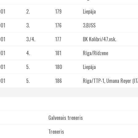
001
2.
179
Liepāja
001
3.
176
3.BJSS
001
3./4.
177
BK Kolibri/47.vsk.
001
4.
181
Rīga/Rīdzene
001
5.
180
Liepāja
001
5.
186
Rīga/TTP-1, Umana Reyer (IT
Galvenais treneris
Treneris