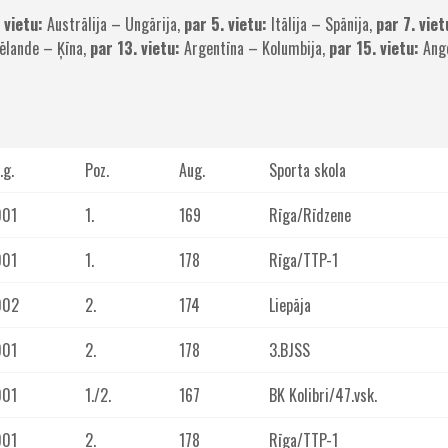
 vietu:
Austrālija – Ungārija,
par 5. vietu:
Itālija – Spānija,
par 7. viet
ēlande – Ķīna,
par 13. vietu:
Argentīna – Kolumbija,
par 15. vietu:
Ango
.g.
Poz.
Aug.
Sporta skola
001
1.
169
Rīga/Rīdzene
001
1.
178
Rīga/TTP-1
002
2.
174
Liepāja
001
2.
178
3.BJSS
001
1./2.
167
BK Kolibri/47.vsk.
001
2.
178
Rīga/TTP-1