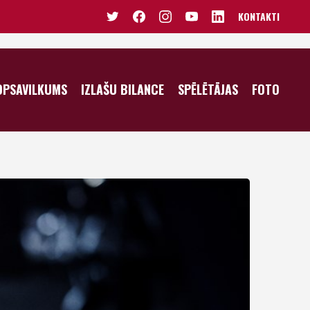
KONTAKTI
VĪRIEŠI U20
SIEVIETES U20
OPSAVILKUMS
IZLAŠU BILANCE
SPĒLĒTĀJAS
FOTO
VĪRIEŠI U19
SIEVIETES U19
JUNIORI U18
JUNIORES U18
KADETI U16
JUNIORES U17
PUIŠI U15
KADETES U16
PUIŠI U14
MEITENES U15
MEITENES U14