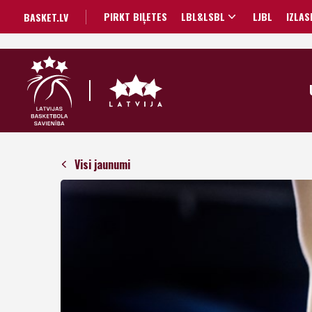
PIRKT BIĻETES
LBL&LSBL
LJBL
IZLAS
BASKET.LV
Visi jaunumi