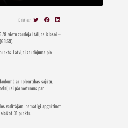
Dalīties:
8. vietu zaudēja Itālijas izlasei –
(68:69).
punkts. Latvijai zaudējums pie
t laukumā ar nolemtības sajūtu.
 pelnījusi pārmetumus par
ēles vadītājām, pamatīgi apgrūtinot
elaižot 31 punktu.