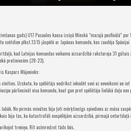
imšanas gads) U17 Pasaules kausa izcīņā Minskā “mazajā pusfinālā” par 5./
ietu svētdien plkst.13:15 jāspēlē ar Japānas komandu, kas zaudēja Spānijai 
turtdaļā, kad Latvijas komandas veikumu aizsardzībā raksturoja 31 gūtais 
nekā pretiniecēm (28-23).
ris Kaspars Mājenieks:
 cīnīties. Uzskatu, ka spēlētājs nedrīkst iekodēt sevi uz neveiksmi un ie
ncipu pārliecināt visu komandu, kaut gan pret spēlētāju lielākā daļa nav
s labāk. No pirmās minūtes bija ļoti mērķtiecīgs spiediens uz mūsu sasp
ais bija tas, ka katastrofāli nospēlējām aizsardzībā, pirmajā ceturtdaļā i
sarīkojot treniņu. Rīt acīmredzot tāds būs.