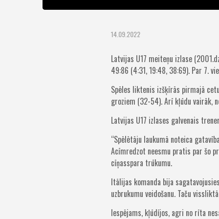
14.09.2022
Latvijas U17 meiteņu izlase (2001.dz
49:86 (4:31, 19:48, 38:69). Par 7. v
Spēles liktenis izšķīrās pirmajā ce
groziem (32-54). Arī kļūdu vairāk, 
Latvijas U17 izlases galvenais trene
“Spēlētāju laukumā noteica gatavība
Acīmredzot neesmu pratis par šo pri
cīņasspara trūkumu.
Itālijas komanda bija sagatavojusie
uzbrukumu veidošanu. Taču vissliktāk
Iespējams, kļūdījos, agri no rīta ne