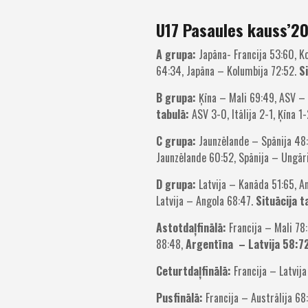
U17 Pasaules kauss’2
A grupa:
Japāna- Francija 53:60, Ko
64:34, Japāna – Kolumbija 72:52.
S
B grupa:
Ķīna – Mali 69:49, ASV – I
tabulā:
ASV 3-0, Itālija 2-1, Ķīna 1-
C grupa:
Jaunzēlande – Spānija 48:
Jaunzēlande 60:52, Spānija – Ungār
D grupa:
Latvija – Kanāda 51:65, An
Latvija – Angola 68:47.
Situācija t
Astotdaļfinālā:
Francija – Mali 78:
88:48,
Argentīna – Latvija 58:72
Ceturtdaļfinālā:
Francija – Latvija
Pusfinālā:
Francija – Austrālija 68