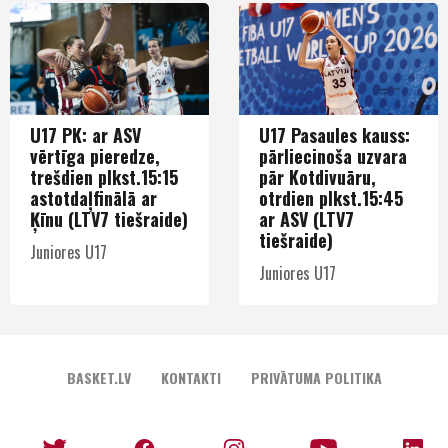
U17 PK: ar ASV
U17 Pasaules kauss:
vērtīga pieredze,
pārliecinoša uzvara
trešdien plkst.15:15
pār Kotdivuāru,
astotdaļfinālā ar
otrdien plkst.15:45
Ķīnu (LTV7 tiešraide)
ar ASV (LTV7
tiešraide)
Juniores U17
Juniores U17
BASKET.LV
KONTAKTI
PRIVĀTUMA POLITIKA