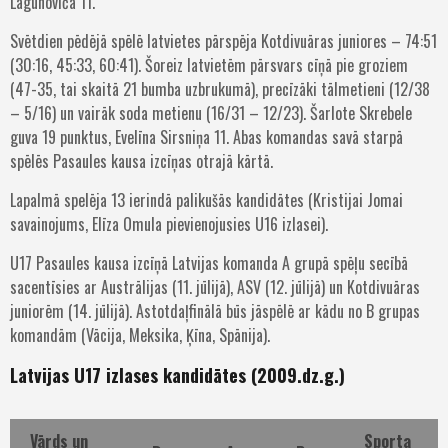
Lagunoviča 11.
Svētdien pēdējā spēlē latvietes pārspēja Kotdivuāras juniores – 74:51
(30:16, 45:33, 60:41). Šoreiz latvietēm pārsvars cīņā pie groziem
(47-35, tai skaitā 21 bumba uzbrukumā), precīzāki tālmetieni (12/38
– 5/16) un vairāk soda metienu (16/31 – 12/23). Šarlote Skrebele
guva 19 punktus, Evelīna Sirsniņa 11. Abas komandas savā starpā
spēlēs Pasaules kausa izcīņas otrajā kārtā.
Lapalmā spelēja 13 ierindā palikušās kandidātes (Kristijai Jomai
savainojums, Elīza Omula pievienojusies U16 izlasei).
U17 Pasaules kausa izcīņā Latvijas komanda A grupā spēļu secībā
sacentīsies ar Austrālijas (11. jūlijā), ASV (12. jūlijā) un Kotdivuāras
juniorēm (14. jūlijā). Astotdaļfinālā būs jāspēlē ar kādu no B grupas
komandām (Vācija, Meksika, Ķīna, Spānija).
Latvijas U17 izlases kandidātes (2009.dz.g.)
Vārds un
Sporta