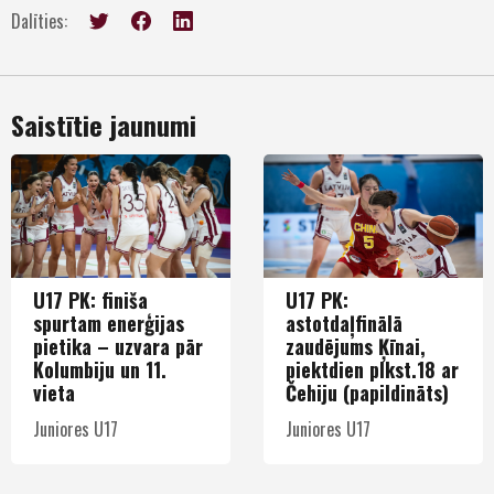
Dalīties:
Saistītie jaunumi
U17 PK: finiša
U17 PK:
spurtam enerģijas
astotdaļfinālā
pietika – uzvara pār
zaudējums Ķīnai,
Kolumbiju un 11.
piektdien plkst.18 ar
vieta
Čehiju (papildināts)
Juniores U17
Juniores U17