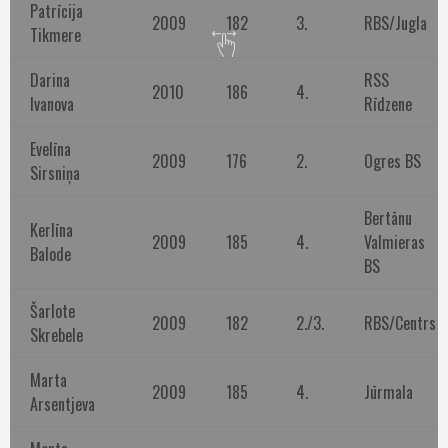
Patrīcija
2009
182
3.
RBS/Jugla
Tikmere
Darina
RSS
2010
186
4.
Ivanova
Rīdzene
Evelīna
2009
176
2.
Ogres BS
Sirsniņa
Bertānu
Kerlīna
2009
185
4.
Valmieras
Balode
BS
Šarlote
2009
182
2./3.
RBS/Centrs
Skrebele
Marta
2009
185
4.
Jūrmala
Arsentjeva