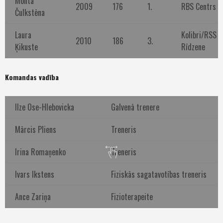
Monta
2009
176
1.
RBS Centrs
Čulkstēna
Laura
Kolibri/RSS
2010
186
3.
Ķikuste
Rīdzene
Komandas vadība
Ilze Ose-Hlebovicka
Galvenā trenere
Mārcis Pliens
Treneris
Irina Romaņenko
Treneris
Ivars Ikstens
Fiziskās sagatavotības treneris
Ance Zariņa
Fizioterapeite