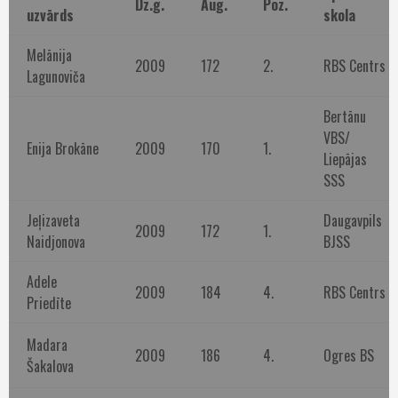
Dz.g.
Aug.
Poz.
uzvārds
skola
Melānija
2009
172
2.
RBS Centrs
Lagunoviča
Bertānu
VBS/
Enija Brokāne
2009
170
1.
Liepājas
SSS
Jeļizaveta
Daugavpils
2009
172
1.
Naidjonova
BJSS
Adele
2009
184
4.
RBS Centrs
Priedīte
Madara
2009
186
4.
Ogres BS
Šakalova