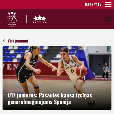
BASKET.LV
Visi jaunumi
U17 juniores: Pasaules kausa izcīņas
ģenerālmēģinājums Spānijā