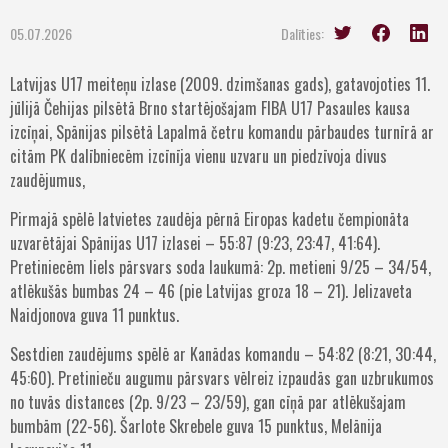
05.07.2026
Dalīties:
Latvijas U17 meiteņu izlase (2009. dzimšanas gads), gatavojoties 11.
jūlijā Čehijas pilsētā Brno startējošajam FIBA U17 Pasaules kausa
izcīņai, Spānijas pilsētā Lapalmā četru komandu pārbaudes turnīrā ar
citām PK dalībniecēm izcīnīja vienu uzvaru un piedzīvoja divus
zaudējumus,
Pirmajā spēlē latvietes zaudēja pērnā Eiropas kadetu čempionāta
uzvarētājai Spānijas U17 izlasei – 55:87 (9:23, 23:47, 41:64).
Pretiniecēm liels pārsvars soda laukumā: 2p. metieni 9/25 – 34/54,
atlēkušās bumbas 24 – 46 (pie Latvijas groza 18 – 21). Jelizaveta
Naidjonova guva 11 punktus.
Sestdien zaudējums spēlē ar Kanādas komandu – 54:82 (8:21, 30:44,
45:60). Pretinieču augumu pārsvars vēlreiz izpaudās gan uzbrukumos
no tuvās distances (2p. 9/23 – 23/59), gan cīņā par atlēkušajam
bumbām (22-56). Šarlote Skrebele guva 15 punktus, Melānija