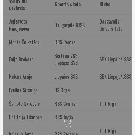
Vārds un
Sporta skola
Klubs
uzvārds
Jeļizaveta
Daugavpils
Daugavpils BJSS
Naidjonova
Universitāte
Monta Čulkstēna
RBS Centrs
Bertānu VBS –
Enija Brokāne
SBK Liepāja/LSSS
Liepājas SSS
Helēna Arāja
Liepājas SSS
SBK Liepāja/LSSS
Evelīna Sirsniņa
BS Ogre
Šarlote Skrebele
RBS Centrs
TTT Rīga
Patrīcija Tikmere
RBS Jugla
TTT Rīga
Kristija Joma
RSS Rīdzene