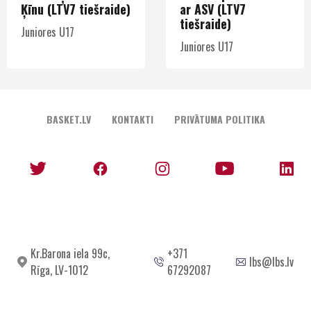
Ķīnu (LTV7 tiešraide)
ar ASV (LTV7
tiešraide)
Juniores U17
Juniores U17
BASKET.LV
KONTAKTI
PRIVĀTUMA POLITIKA
Kr.Barona iela 99c,
+371
lbs@lbs.lv
Rīga, LV-1012
67292087