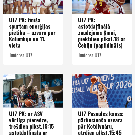
U17 PK: finiša
U17 PK:
spurtam enerģijas
astotdaļfinālā
pietika – uzvara pār
zaudējums Ķīnai,
Kolumbiju un 11.
piektdien plkst.18 ar
vieta
Čehiju (papildināts)
Juniores U17
Juniores U17
U17 PK: ar ASV
U17 Pasaules kauss:
vērtīga pieredze,
pārliecinoša uzvara
trešdien plkst.15:15
pār Kotdivuāru,
astotdaļfinālā ar
otrdien plkst.15:45