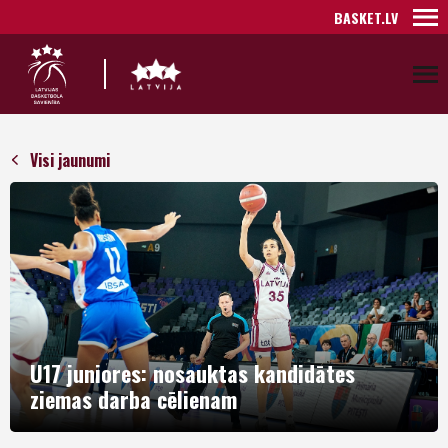
BASKET.LV
Visi jaunumi
U17 juniores: nosauktas kandidātes
ziemas darba cēlienam