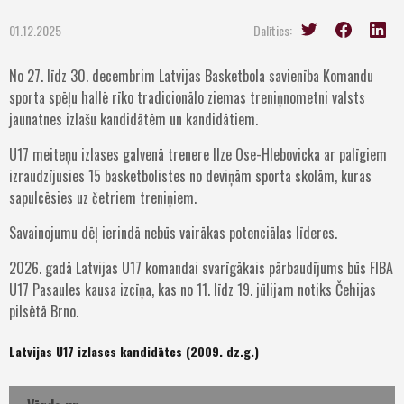
01.12.2025
Dalīties:
No 27. līdz 30. decembrim Latvijas Basketbola savienība Komandu
sporta spēļu hallē rīko tradicionālo ziemas treniņnometni valsts
jaunatnes izlašu kandidātēm un kandidātiem.
U17 meiteņu izlases galvenā trenere Ilze Ose-Hlebovicka ar palīgiem
izraudzījusies 15 basketbolistes no deviņām sporta skolām, kuras
sapulcēsies uz četriem treniņiem.
Savainojumu dēļ ierindā nebūs vairākas potenciālas līderes.
2026. gadā Latvijas U17 komandai svarīgākais pārbaudījums būs FIBA
U17 Pasaules kausa izcīņa, kas no 11. līdz 19. jūlijam notiks Čehijas
pilsētā Brno.
Latvijas U17 izlases kandidātes (2009. dz.g.)