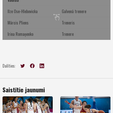
Vadība
Ilze Ose-Hlebovicka
Galvenā trenere
Mārcis Pliens
Treneris
Irina Romaņenko
Trenere
Dalīties:
Saistītie jaunumi