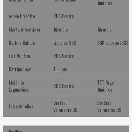
Juniores
Adele Priedīte
RBS Centrs
Marta Arsentjeva
Jūrmala
Jūrmala
Kerlīna Balode
Liepājas SSS
SBK Liepāja/LSSS
Elza Vilcāne
RBS Centrs
Katrīna Lase
Tukums
Melānija
TTT Rīga
RBS Centrs
Lagunoviča
Juniores
Bertānu
Bertānu
Luīze Amoliņa
Valmieras BS
Valmieras BS