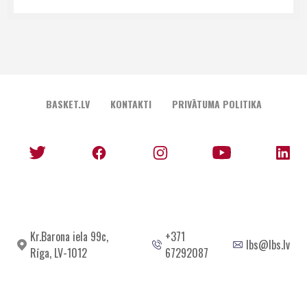
BASKET.LV
KONTAKTI
PRIVĀTUMA POLITIKA
Kr.Barona iela 99c,
+371
lbs@lbs.lv
Rīga, LV-1012
67292087